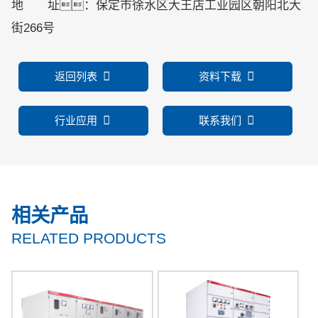
地 址：保定市徐水区大王店工业园区朝阳北大
街266号
返回列表
资料下载
行业应用
联系我们
相关产品
RELATED PRODUCTS