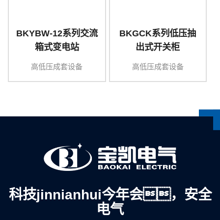
BKYBW-12系列交流
BKGCK系列低压抽
箱式变电站
出式开关柜
高低压成套设备
高低压成套设备
科技jinnianhui今年会，安全
电气