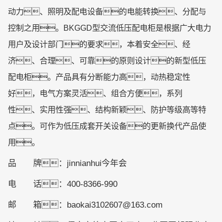
动力、照明及配电设备的电能转换、分配与
控制之用。BKGGD型交流低压配电柜是根据广大电力
用户及设计部门的要求，本着安全、经
济、合理、可靠的原则设计的新型低压
配电柜。产品具有分断能力高，动热稳定性
好，电气方案灵活、组合方便，系列
性、实用性强、结构新颖、防护等级高等特
点。可作为低压成套开关设备的更新换代产品使
用。
品 牌：jinnianhui今年会
电 话：400-8366-990
邮 箱：baokai3102607@163.com