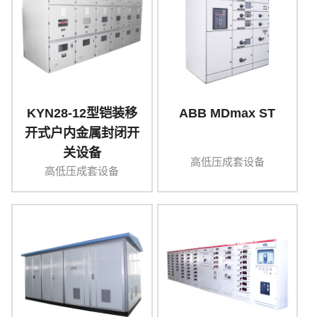
KYN28-12型铠装移
ABB MDmax ST
开式户内金属封闭开
关设备
高低压成套设备
高低压成套设备